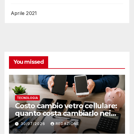
Aprile 2021
You missed
TECNOLOGIA
Costo cambio vetro cellulare:
quanto costa cambiarlo nei
centri locali
30/07/2026
REDAZIONE