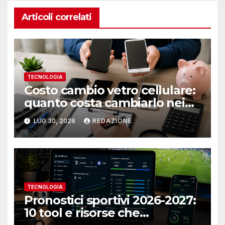
Articoli correlati
TECNOLOGIA
Costo cambio vetro cellulare:
quanto costa cambiarlo nei
centri locali
LUG 30, 2026
REDAZIONE
TECNOLOGIA
Pronostici sportivi 2026-2027:
10 tool e risorse che