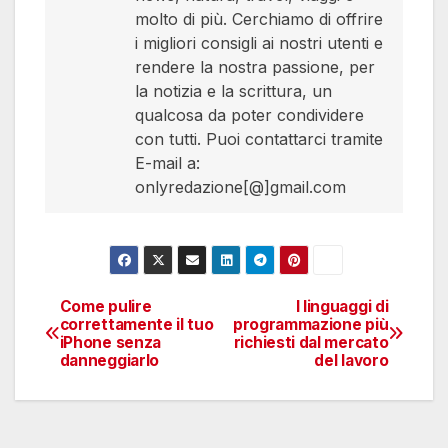
molto di più. Cerchiamo di offrire
i migliori consigli ai nostri utenti e
rendere la nostra passione, per
la notizia e la scrittura, un
qualcosa da poter condividere
con tutti. Puoi contattarci tramite
E-mail a:
onlyredazione[@]gmail.com
Come pulire
I linguaggi di
Navigazione
correttamente il tuo
programmazione più
iPhone senza
richiesti dal mercato
articoli
danneggiarlo
del lavoro