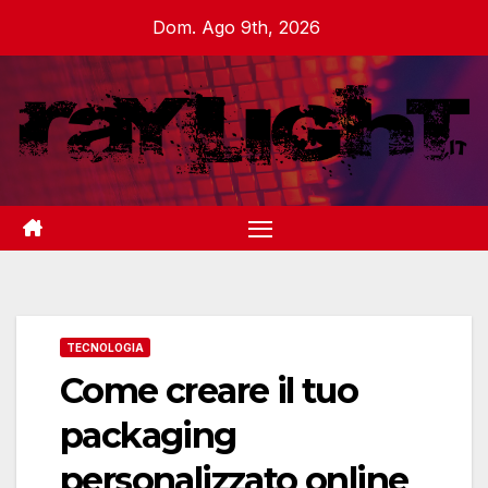
Salta
Dom. Ago 9th, 2026
al
contenuto
TECNOLOGIA
Come creare il tuo
packaging
personalizzato online