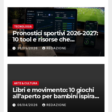
TECNOLOGIA
Pronostici sportivi 2026-2027:
10 tool e risorse che
cambieranno il modo di
28/05/2026
REDAZIONE
analizzare
ARTE & CULTURA
Libri e movimento: 10 giochi
all’aperto per bambini ispirati
alle storie che amano
06/04/2026
REDAZIONE